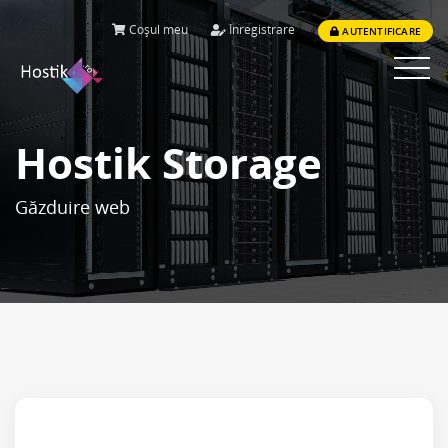
Coșul meu
Înregistrare
AUTENTIFICARE
Toggle
navigat
Hostik Storage
Găzduire web