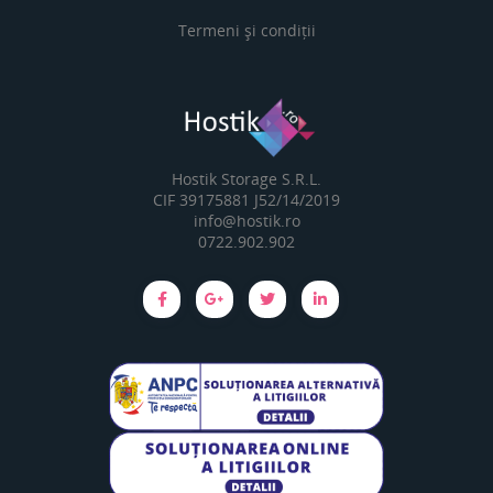
Termeni și condiții
Hostik Storage S.R.L.
CIF 39175881 J52/14/2019
info@hostik.ro
0722.902.902